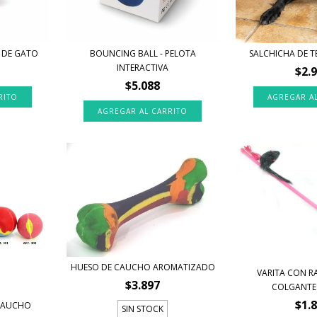
 DE GATO
BOUNCING BALL - PELOTA
SALCHICHA DE 
INTERACTIVA
$2.
$5.088
HUESO DE CAUCHO AROMATIZADO
VARITA CON RA
$3.897
COLGANTE Y
$1.
 CAUCHO
SIN STOCK