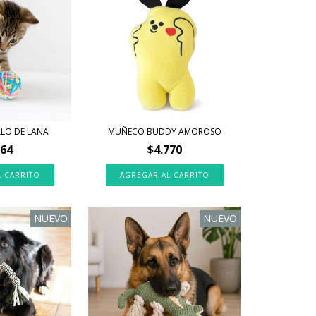
LLO DE LANA
MUÑECO BUDDY AMOROSO
064
$4.770
NUEVO
NUEVO