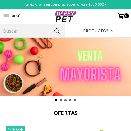
Envío Gratis en compras superiores a $350.000.-
0
MENÚ
PRODUCTOS
OFERTAS
44
%
OFF